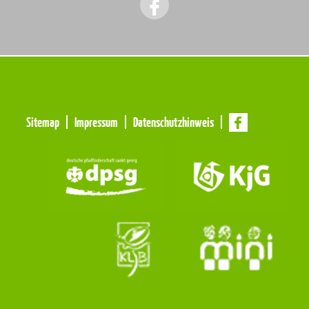
Meta
Sitemap
Impressum
Datenschutzhinweis
Navigation
Navigation
überspringen