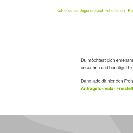
Sie
Katholisches Jugendreferat Hohenlohe
Ko
Navigation
befinden
sich
überspringen
hier:
Du möchtest dich ehrenamtl
besuchen und benötigst hier
Dann lade dir hier den Frei
Antragsformular Freistel