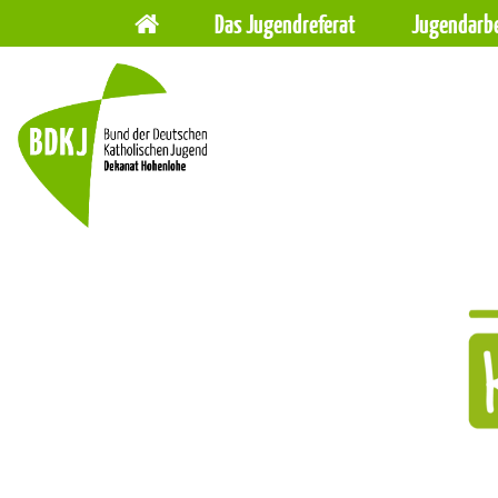
Hauptnavigation
Navigation
Das Jugendreferat
Jugendarbe
überspringen