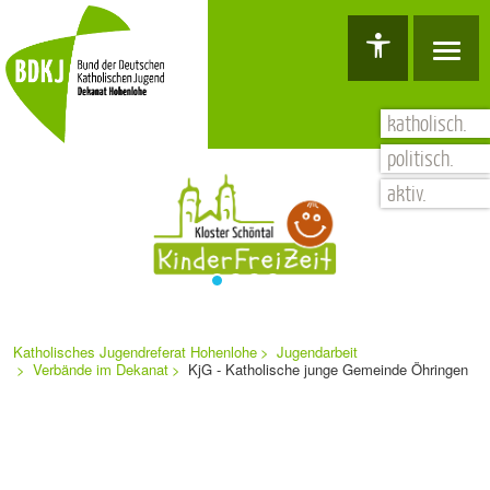
Hauptnavigation
Barrierefreiheit Dashboard öffnen
Tastenkombinationen anzeigen
Hauptnavigation anzeigen
zum Inhalt springen
katholisch.
politisch.
aktiv.
Sie
Navigation
befinden
Katholisches Jugendreferat Hohenlohe
Jugendarbeit
sich
überspringen
Verbände im Dekanat
KjG - Katholische junge Gemeinde Öhringen
hier: